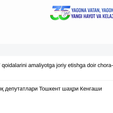
qoidalarini amaliyotga joriy etishga doir chora-
қ депутатлари Тошкент шаҳри Кенгаши