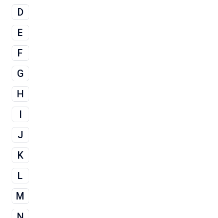
D
E
F
G
H
I
J
K
L
M
N