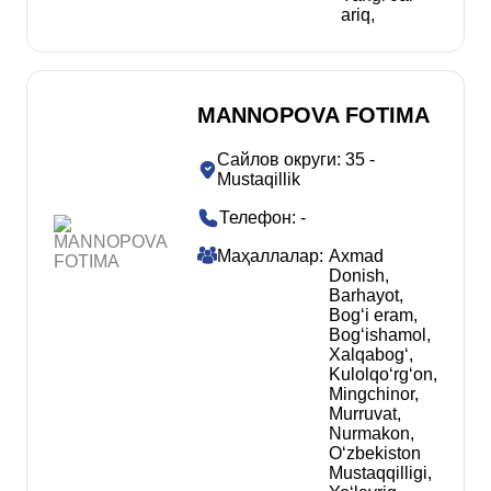
ariq
,
MANNOPOVA FOTIMA
Сайлов округи
:
35 -
Mustaqillik
Телефон
:
-
Маҳаллалар
:
Axmad
Donish
,
Barhayot
,
Bogʻi eram
,
Bogʻishamol
,
Xalqabogʻ
,
Kulolqoʻrgʻon
,
Mingchinor
,
Murruvat
,
Nurmakon
,
Oʻzbekiston
Mustaqqilligi
,