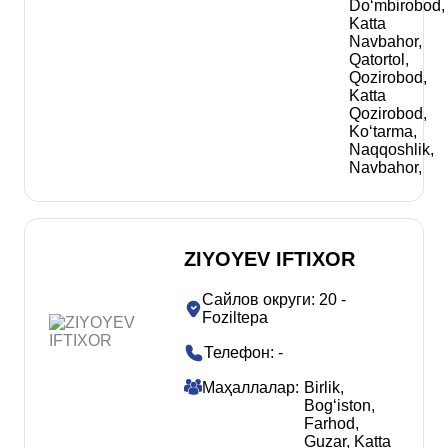
Doʻmbirobod
,
Katta
Navbahor
,
Qatortol
,
Qozirobod
,
Katta
Qozirobod
,
Koʻtarma
,
Naqqoshlik
,
Navbahor
,
ZIYOYEV IFTIXOR
Сайлов округи
:
20 -
Foziltepa
Телефон
:
-
Маҳаллалар
:
Birlik
,
Bogʻiston
,
Farhod
,
Guzar
,
Katta