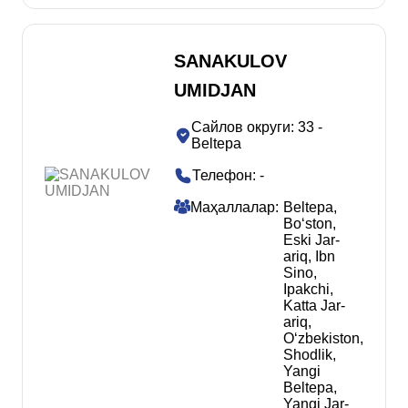
SANAKULOV
UMIDJAN
Сайлов округи
:
33 -
Beltepa
Телефон
:
-
Маҳаллалар
:
Beltepa
,
Boʻston
,
Eski Jar-
ariq
,
Ibn
Sino
,
Ipakchi
,
Katta Jar-
ariq
,
Oʻzbekiston
,
Shodlik
,
Yangi
Beltepa
,
Yangi Jar-