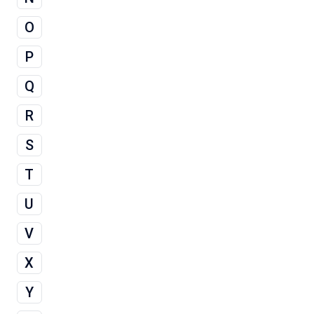
O
P
Q
R
S
T
U
V
X
Y