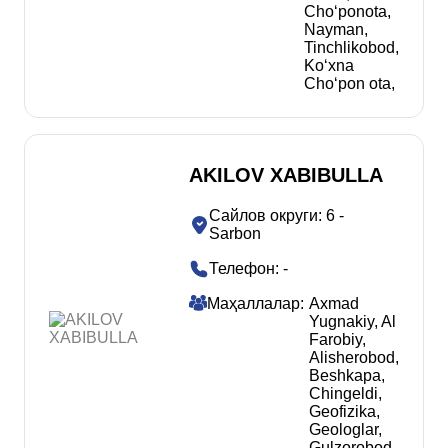
Choʻponota
,
Nayman
,
Tinchlikobod
,
Koʻxna
Choʻpon ota
,
AKILOV XABIBULLA
Сайлов округи
:
6 -
Sarbon
Телефон
:
-
Маҳаллалар
:
Axmad
Yugnakiy
,
Al
Farobiy
,
Alisherobod
,
Beshkapa
,
Chingeldi
,
Geofizika
,
Geologlar
,
Gulzorobod
,