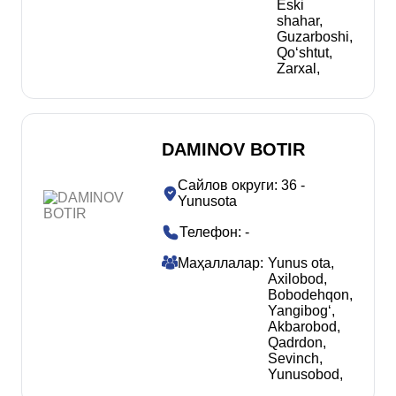
Eski
shahar
,
Guzarboshi
,
Qoʻshtut
,
Zarxal
,
DAMINOV BOTIR
Сайлов округи
:
36 -
Yunusota
Телефон
:
-
Маҳаллалар
:
Yunus ota
,
Axilobod
,
Bobodehqon
,
Yangibogʻ
,
Akbarobod
,
Qadrdon
,
Sevinch
,
Yunusobod
,