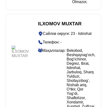
Olmazor
,
ILXOMOV MUXTAR
Сайлов округи
:
23 - Istirohat
Телефон
:
-
Маҳаллалар
:
Bekobod
,
Beshqayragʻoch
,
Bogʻichinor
,
Degrez
,
Ibrat
,
Istirohat
,
Jarbuloq
,
Sharq
Yulduzi
,
Shofayzibogʻ
,
Nishab ariq
,
Oʻtkir
,
Qor
Yogʻdi
,
Shaftolizor
,
Xondamir
,
Xurshid
,
Zulfizar
,