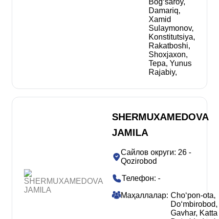
Bogʻsaroy
,
Damariq
,
Xamid
Sulaymonov
,
Konstitutsiya
,
Rakatboshi
,
Shoxjaxon
,
Tepa
,
Yunus
Rajabiy
,
SHERMUXAMEDOVA
JAMILA
Сайлов округи
:
26 -
Qozirobod
Телефон
:
-
Маҳаллалар
:
Choʻpon-ota
,
Doʻmbirobod
,
Gavhar
,
Katta