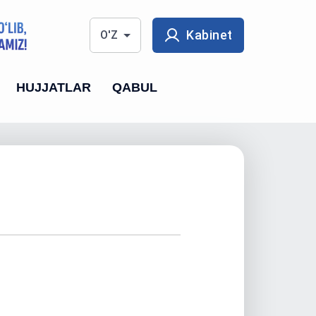
Kabinet
O'Z
HUJJATLAR
QABUL