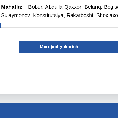
Mahalla
:
Bobur
, Abdulla Qaxxor
, Belariq
, Bogʻs
Sulaymonov
, Konstitutsiya
, Rakatboshi
, Shoxjax
Murojaat yuborish