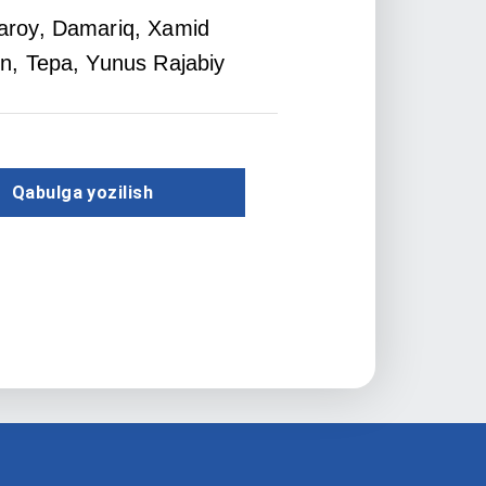
aroy
, Damariq
, Xamid
on
, Tepa
, Yunus Rajabiy
Qabulga yozilish