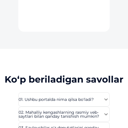
Ko‘p beriladigan savollar
01. Ushbu portalda nima qilsa bo'ladi?
02. Mahalliy kengashlarning rasmiy veb-
saytlari bilan qanday tanishish mumkin?
03. Saylovchilar o'z deputatlarini qanday