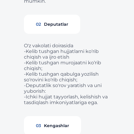
mumkin.
02
Deputatlar
O'z vakolati doirasida
-Kelib tushgan hujjatlarni ko‘rib
chiqish va ijro etish
-Kelib tushgan murojaatni ko‘rib
chiqish;
-Kelib tushgan qabulga yozilish
so‘rovini ko‘rib chiqish;
-Deputatlik so'rov yaratish va uni
yuborish:
-Ichki hujjat tayyorlash, kelishish va
tasdiqlash imkoniyatlariga ega.
03
Kengashlar