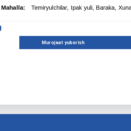
Mahalla
:
Temiryulchilar
, Ipak yuli
, Baraka
, Xun
Murojaat yuborish