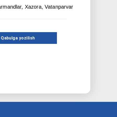
armandlar
, Xazora
, Vatanparvar
Qabulga yozilish