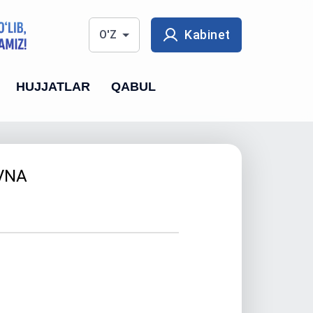
Kabinet
O'Z
HUJJATLAR
QABUL
VNA