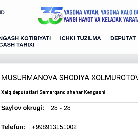
ND
NGASH KOTIBIYATI
ICHKI TUZILMA
DEPUTAT
GASH TARIXI
MUSURMANOVA SHODIYA XOLMUROTO
Xalq deputatlari Samarqand shahar Kengashi
Saylov okrugi
:
28 - 28
Telefon
:
+998913151002