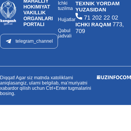
MAHALLIY
Ichki
TEXNIK YORDAM
HOKIMIYAT
tuzilma
YUZASIDAN
VAKILLIK
71 202 22 02
ORGANLARI
Hujjatlar
773,
PORTALI
ICHKI RAQAM
709
Qabul
jadvali
telegram_channel
Diqqat! Agar siz matnda xatoliklarni
aniqlasangiz, ularni belgilab, ma’muriyatni
xabardor qilish uchun Ctrl+Enter tugmalarini
bosing.