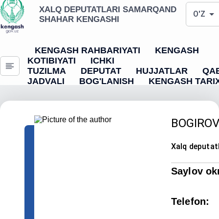
XALQ DEPUTATLARI SAMARQAND
O'Z
SHAHAR KENGASHI
KENGASH RAHBARIYATI
KENGASH
KOTIBIYATI
ICHKI
TUZILMA
DEPUTAT
HUJJATLAR
QA
JADVALI
BOG'LANISH
KENGASH TARIX
BOGIROV
Xalq deputat
Saylov ok
Telefon
: