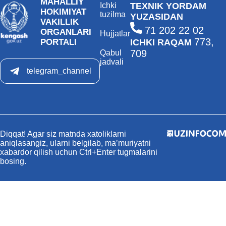
MAHALLIY
Ichki
TEXNIK YORDAM
HOKIMIYAT
tuzilma
YUZASIDAN
VAKILLIK
71 202 22 02
ORGANLARI
Hujjatlar
773,
PORTALI
ICHKI RAQAM
709
Qabul
jadvali
telegram_channel
Diqqat! Agar siz matnda xatoliklarni
aniqlasangiz, ularni belgilab, ma’muriyatni
xabardor qilish uchun Ctrl+Enter tugmalarini
bosing.