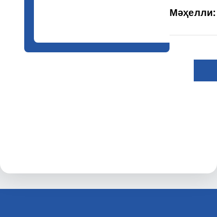
Мәҳелли